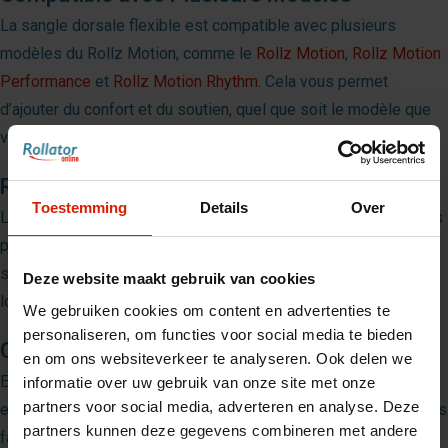
La sangle dorsale flexible est compatible avec plusieurs
modèles du Rollz Motion, comme le
Rollz Motion
,
Rollz Motion
Performance
et
Rollz Motion Rhythm
. Cela vous permet
d’ajouter du confort et du soutien, quel que soit le modèle que
vous utilisez.
Réglable et Personnalisable
Toestemming
Details
Over
Le support est réglable pour s’adapter à vos préférences. Vous
pouvez ajuster la sangle selon votre position assise pour un
soutien optimal, vous permettant de rester assis plus
Deze website maakt gebruik van cookies
longtemps sans inconfort.
We gebruiken cookies om content en advertenties te
personaliseren, om functies voor social media te bieden
Conclusion
en om ons websiteverkeer te analyseren. Ook delen we
En résumé, la sangle dorsale flexible Rollz Motion est un
informatie over uw gebruik van onze site met onze
partners voor social media, adverteren en analyse. Deze
excellent ajout pour améliorer votre confort et soutien. Que vous
partners kunnen deze gegevens combineren met andere
fassiez une pause rapide ou que vous souhaitiez simplement