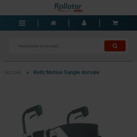
Rollators
Fauteuils roulants
Scooters
Cannes
Accueil
»
Rollz Motion Sangle dorsale
Chariots de courses
Aide de salle de bain
Accessoires
Pièces de rechange
Blogs
Contact