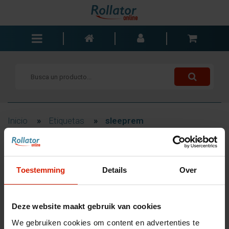
Andadores
Sillas de ruedas
Scooters
Bastones
Inicio
»
Etiquetas
»
sleeprem
Carros de la compra
Baño y dormitorio
Filtrar
Accesorios
Toestemming
Details
Over
Componentes
Blogs
Productos etiquetados
Deze website maakt gebruik van cookies
Contacto
como 'sleeprem'
We gebruiken cookies om content en advertenties te