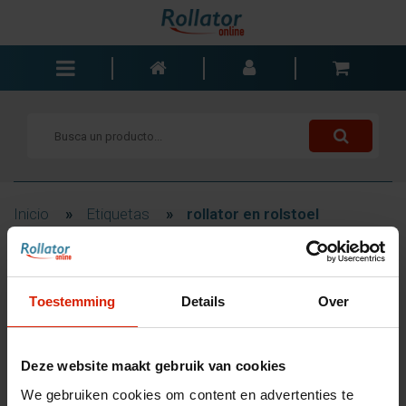
Andadores
Sillas de ruedas
Scooters
Bastones
Inicio
»
Etiquetas
»
rollator en rolstoel
Carros de la compra
Baño y dormitorio
Filtrar
Accesorios
Toestemming
Details
Over
Componentes
Blogs
Productos etiquetados
Deze website maakt gebruik van cookies
Contacto
como 'rollator en rolstoel'
We gebruiken cookies om content en advertenties te