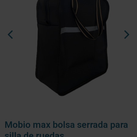
nl
fr
es
Mobio max bolsa serrada para
silla de ruedas