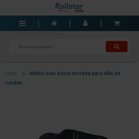
Andadores
Sillas de ruedas
Scooters
Bastones
Inicio
»
Mobio max bolsa serrada para silla de
Carros de la compra
ruedas
Baño y dormitorio
Accesorios
Componentes
Blogs
Contacto