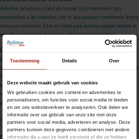
Además, la bolsa es fácil de limpiar. Los materiales son
resistentes a las manchas, por lo que puedes mantenerla limpia
con poco esfuerzo. Esto es ideal para quienes pasan tiempo al
aire libre y exponen la bolsa a diferentes condiciones.
Conclusión: práctica y estilosa
En resumen, el bolso Max para silla de ruedas es el
Toestemming
Details
Over
complemento perfecto para cualquier usuario de silla de ruedas.
Con su práctico almacenamiento, durabilidad y estilo, hace que
Deze website maakt gebruik van cookies
tu vida diaria sea más fácil y agradable. Ya sea para hacer
We gebruiken cookies om content en advertenties te
compras, pasear o visitar amigos, con la bolsa Max, siempre
personaliseren, om functies voor social media te bieden
estarás listo.
en om ons websiteverkeer te analyseren. Ook delen we
informatie over uw gebruik van onze site met onze
Código artículo: MMAX740031
partners voor social media, adverteren en analyse. Deze
partners kunnen deze gegevens combineren met andere
Especificaciones
informatie die u aan ze heeft verstrekt of die ze hebben