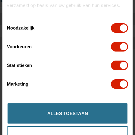
verzameld op basis van uw gebruik van hun services.
Altura:
37 cm
Toestemmingsselectie
Noodzakelijk
Ancho:
16 cm
Longitud:
35 cm
Voorkeuren
Statistieken
Marketing
Accesorios
ALLES TOESTAAN