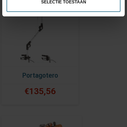
SELECTIE TOESTAAN
Portagotero
€135,56