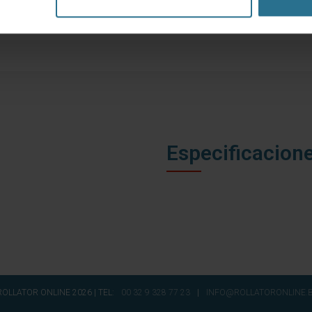
Especificacion
OLLATOR ONLINE 2026 | TEL:
00 32 9 328 77 23
|
INFO@ROLLATORONLINE.