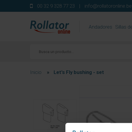
00 32 9 328 77 23
|
info@rollatoronline.be
Andadores
Sillas d
Inicio
»
Let's Fly bushing - set