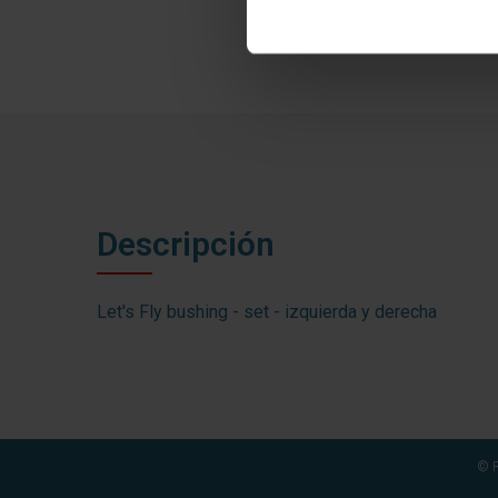
Descripción
Let's Fly bushing - set - izquierda y derecha
© R