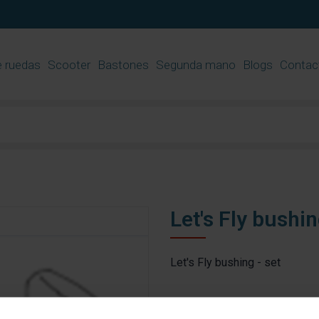
e ruedas
​Scooter
Bastones
Segunda mano
Blogs
Contac
Let's Fly bushin
Let's Fly bushing - set
€11,81