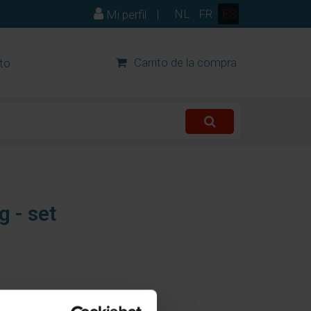
|
NL
FR
ES
Mi perfil
Carrito de la compra
to
g - set