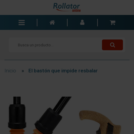
Andadores
Sillas de ruedas
Scooters
Bastones
Inicio
»
El bastón que impide resbalar
Carros de la compra
Baño y dormitorio
Accesorios
Componentes
Blogs
Contacto