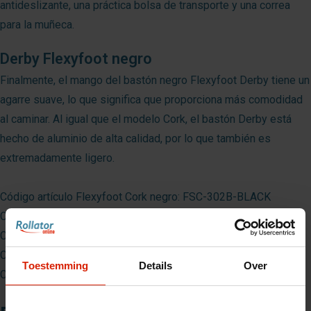
antideslizante, una práctica bolsa de transporte y una correa
para la muñeca.
Derby Flexyfoot negro
Finalmente, el mango del bastón negro Flexyfoot Derby tiene un
agarre suave, lo que significa que proporciona más comodidad
al caminar. Al igual que el modelo Cork, el bastón Derby está
hecho de aluminio de alta calidad, por lo que también es
extremadamente ligero.
Código artículo Flexyfoot Cork negro: FSC-302B-BLACK
Código artículo Flexyfoot Oval negro: FS-302B-BLACK
Código artículo Flexyfoot Derby - negro: FSD-302B-BLACK
Código artículo Flexyfoot Derby - azul: FSD-302B-BLUE
Toestemming
Details
Over
Código artículo Flexyfoot Derby - rojo: FSD-302B-RED