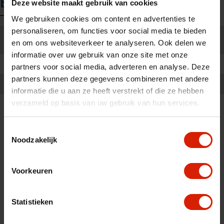
Especificaciones
Deze website maakt gebruik van cookies
We gebruiken cookies om content en advertenties te
personaliseren, om functies voor social media te bieden
Negro/Corcho y
Color:
en om ons websiteverkeer te analyseren. Ook delen we
Negro/Derby
informatie over uw gebruik van onze site met onze
Peso:
600 gr
partners voor social media, adverteren en analyse. Deze
partners kunnen deze gegevens combineren met andere
Tamaño:
83,7 cm - 93,7 cm
informatie die u aan ze heeft verstrekt of die ze hebben
verzameld op basis van uw gebruik van hun services.
Peso máximo del usuario:
130 kg
Toestemmingsselectie
Noodzakelijk
Voorkeuren
Accesorios
Statistieken