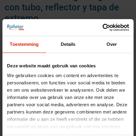
con tubo, reflector y tapa de
extremo
Mango de goma con tubo, reflector y tapa para Let's Fly
Toestemming
Details
Over
€42,99
Deze website maakt gebruik van cookies
We gebruiken cookies om content en advertenties te
personaliseren, om functies voor social media te bieden
Hacer una elección:
*
en om ons websiteverkeer te analyseren. Ook delen we
informatie over uw gebruik van onze site met onze
partners voor social media, adverteren en analyse. Deze
partners kunnen deze gegevens combineren met andere
informatie die u aan ze heeft verstrekt of die ze hebben
Accesorios para su andador
verzameld op basis van uw gebruik van hun services.