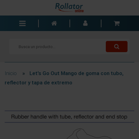
Andadores
Sillas de ruedas
Scooters
Bastones
Inicio
»
Let's Go Out Mango de goma con tubo,
Carros de la compra
reflector y tapa de extremo
Baño y dormitorio
Accesorios
Componentes
Blogs
Contacto