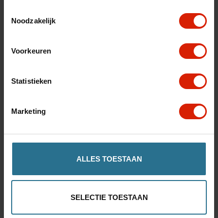
Añada accesorios útiles para mayor comodidad
Toestemmingsselectie
Noodzakelijk
Descubrir accesorios
Voorkeuren
Cantidad
Statistieken
Marketing
Añadir a la cesta
ALLES TOESTAAN
Tiendas cerca de usted
SELECTIE TOESTAAN