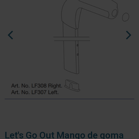
nl
fr
es
Ninja Slider trial version
Let's Go Out Mango de goma