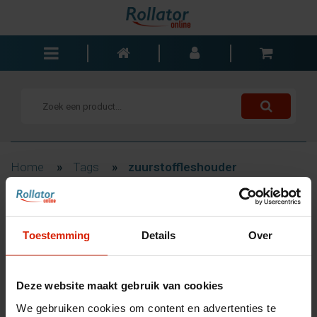
Rollators
Rolstoelen
Scooters
Wandelstokken
Home
»
Tags
»
zuurstoffleshouder
Trolleys
Bad- en slaapkamer
Filteren
Accessoires
Toestemming
Details
Over
Wisselstukken
Blogs
Producten getagd met
Deze website maakt gebruik van cookies
Contact
zuurstoffleshouder
We gebruiken cookies om content en advertenties te