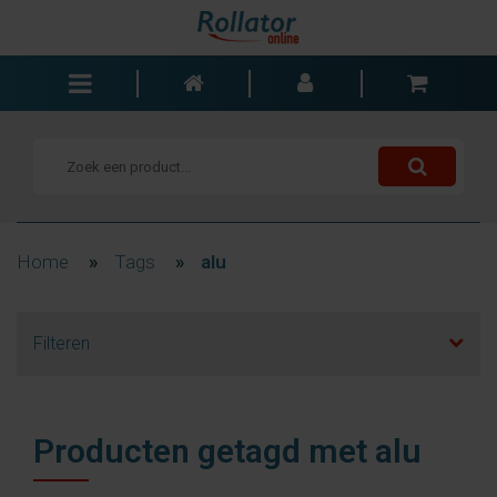
Rollators
Rolstoelen
Scooters
Wandelstokken
Home
»
Tags
»
alu
Trolleys
Bad- en slaapkamer
Filteren
Accessoires
Wisselstukken
Blogs
Producten getagd met alu
Contact