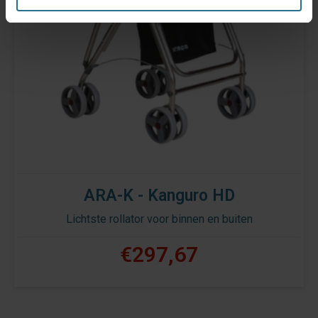
ARA-K - Kanguro HD
Lichtste rollator voor binnen en buiten
€297,67