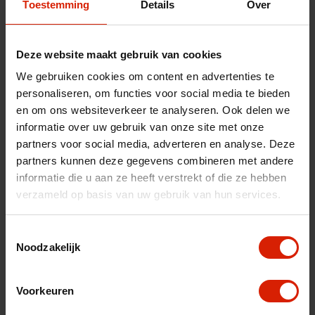
Toestemming
Details
Over
fr
es
nl
Deze website maakt gebruik van cookies
We gebruiken cookies om content en advertenties te
personaliseren, om functies voor social media te bieden
en om ons websiteverkeer te analyseren. Ook delen we
informatie over uw gebruik van onze site met onze
partners voor social media, adverteren en analyse. Deze
partners kunnen deze gegevens combineren met andere
informatie die u aan ze heeft verstrekt of die ze hebben
verzameld op basis van uw gebruik van hun services.
Toestemmingsselectie
Ninja Slider trial version
Noodzakelijk
Carbon ultralight
Voorkeuren
remassemblage