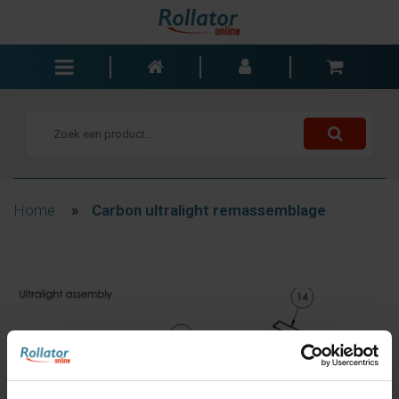
Rollators
Rolstoelen
Scooters
Wandelstokken
Home
»
Carbon ultralight remassemblage
Trolleys
Bad- en slaapkamer
Accessoires
Wisselstukken
Blogs
Contact