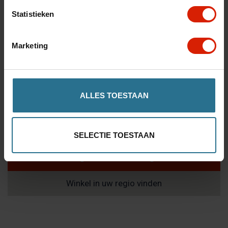
Statistieken
Remassemblage voor Carbon Uiltealight
Marketing
€40,22
Aantal
ALLES TOESTAAN
SELECTIE TOESTAAN
Toevoegen aan winkelwagen
Winkel in uw regio vinden