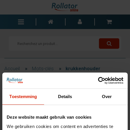
Rollators
Fauteuils roulants
Scooters
Cannes
Accueil
»
Mots-clés
»
krukkenhouder
Chariots de courses
Aide de salle de bain
Filtrage
Accessoires
Toestemming
Details
Over
Pièces de rechange
Blogs
Produits associés au mot-
Deze website maakt gebruik van cookies
Contact
clé krukkenhouder
We gebruiken cookies om content en advertenties te