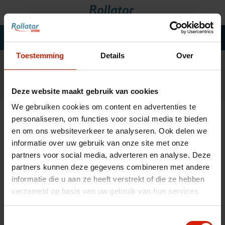
Toestemming
Details
Over
Rollators
Fauteuils roulants
Deze website maakt gebruik van cookies
Scooters
We gebruiken cookies om content en advertenties te
Cannes
Accueil
»
Marques
personaliseren, om functies voor social media te bieden
Chariots de courses
en om ons websiteverkeer te analyseren. Ook delen we
informatie over uw gebruik van onze site met onze
Aide de salle de bain
partners voor social media, adverteren en analyse. Deze
Filtrage
Accessoires
partners kunnen deze gegevens combineren met andere
informatie die u aan ze heeft verstrekt of die ze hebben
Pièces de rechange
verzameld op basis van uw gebruik van hun services.
Blogs
Contact
Toestemmingsselectie