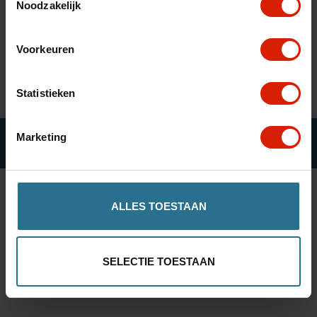
Trier par:
Noodzakelijk
nl
es
fr
Voorkeuren
Aucun produit n'a été trouvé...
Statistieken
Marketing
© ROLLATOR ONLINE
ALLES TOESTAAN
SELECTIE TOESTAAN