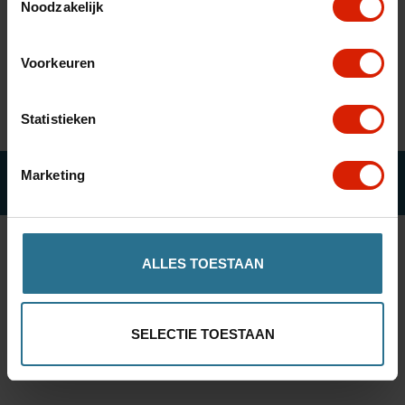
Trier par:
Noodzakelijk
nl
es
fr
Voorkeuren
Aucun produit n'a été trouvé...
Statistieken
Marketing
© ROLLATOR ONLINE
ALLES TOESTAAN
SELECTIE TOESTAAN