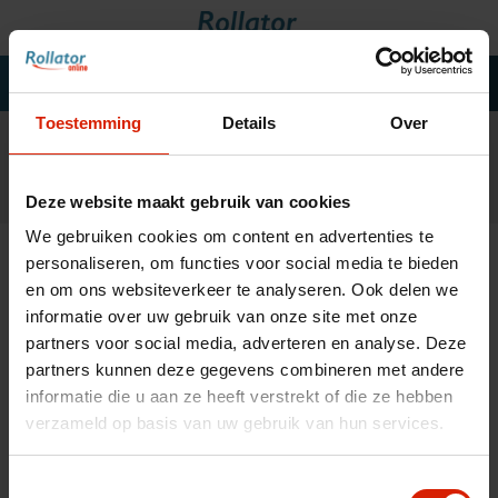
Toestemming
Details
Over
Rollators
Fauteuils roulants
Deze website maakt gebruik van cookies
Scooters
We gebruiken cookies om content en advertenties te
Cannes
Accueil
»
Marques
personaliseren, om functies voor social media te bieden
Chariots de courses
en om ons websiteverkeer te analyseren. Ook delen we
informatie over uw gebruik van onze site met onze
Aide de salle de bain
partners voor social media, adverteren en analyse. Deze
Filtrage
Accessoires
partners kunnen deze gegevens combineren met andere
informatie die u aan ze heeft verstrekt of die ze hebben
Pièces de rechange
verzameld op basis van uw gebruik van hun services.
Blogs
Contact
Toestemmingsselectie